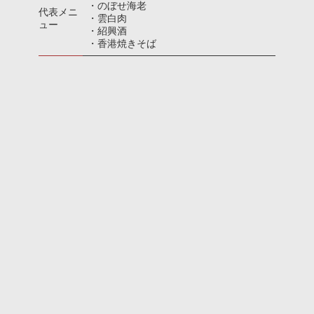
・のぼせ海老
代表メニ
・雲白肉
ュー
・紹興酒
・香港焼きそば